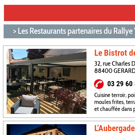
> Les Restaurants partenaires du Rallye
Le Bistrot d
32, rue Charles 
88400 GERAR
03 29 60
Cuisine terroir, po
moules frites, ter
et chauffée dans p
L’Aubergade