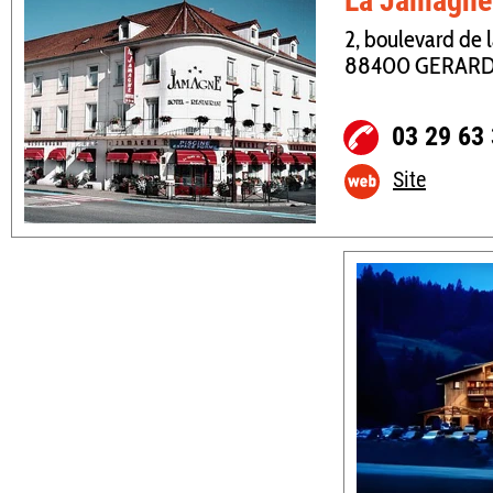
La Jamagne
2, boulevard de 
88400 GERAR
03 29 63
Site