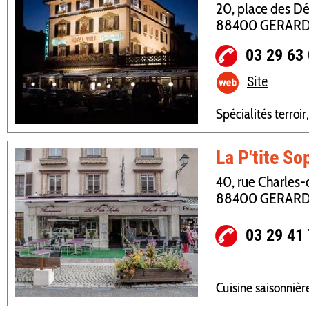
20, place des D
88400 GERAR
03 29 63
Site
Spécialités terroir,
La P'tite So
40, rue Charles
88400 GERAR
03 29 41
Cuisine saisonniè