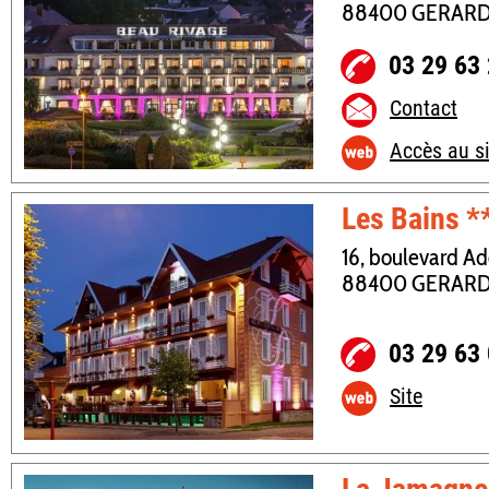
88400 GERAR
03 29 63
Contact
Accès au si
Les Bains *
16, boulevard Ad
88400 GERAR
03 29 63
Site